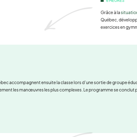
6 HEURES
Grâce à la
situatio
Québec, développem
exercices en gymn
bec accompagnent ensuite la classe lors d’une sortie de groupe éducat
ellement les manœuvres les plus complexes. Le programme se conclut pa