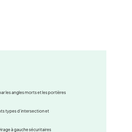
ar les angles morts et les portières
ts types d’intersection et
rage à gauche sécuritaires