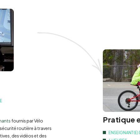
SE
Pratique 
gnants
fournis par Vélo
écurité routière à travers
ENSEIGNANT(E)
tives, des vidéos et des