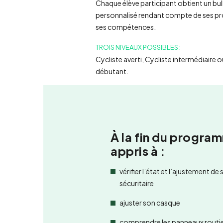
Chaque élève participant obtient un bul
personnalisé rendant compte de ses pr
ses compétences.
TROIS NIVEAUX POSSIBLES :
Cycliste averti, Cycliste intermédiaire o
débutant.
À la fin du program
appris à :
vérifier l’état et l’ajustement de 
sécuritaire
ajuster son casque
comprendre les panneaux routie