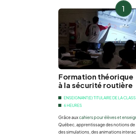
1
Formation théorique
à la sécurité routière
ENSEIGNANT(E) TITULAIRE DE LA CLAS
6 HEURES
Grâce aux
cahiers pour élèves et ensei
Québec, apprentissage des notions de s
des simulations, des animations interac