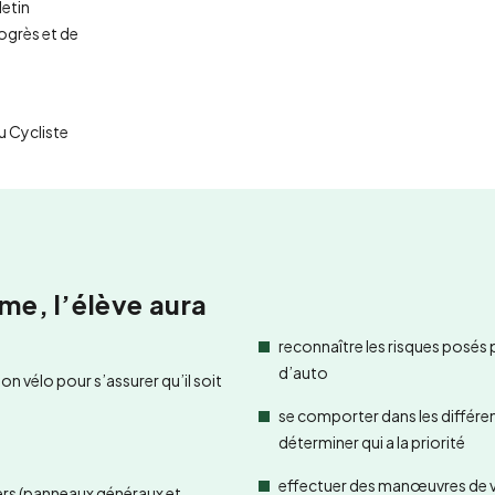
letin
ogrès et de
u Cycliste
me, l’élève aura
reconnaître les risques posés p
d’auto
son vélo pour s’assurer qu’il soit
se comporter dans les différen
déterminer qui a la priorité
effectuer des manœuvres de vi
rs (panneaux généraux et