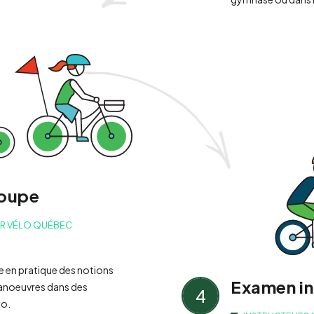
roupe
AR VÉLO QUÉBEC
se en pratique des notions
Examen in
manoeuvres dans des
4
lo.