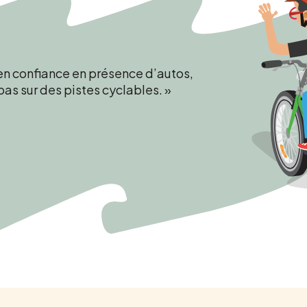
on enfant est beaucoup plus
gers et impacts, et assume les
 cette activité. »