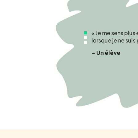
« Je trouve que m
conscient des dan
responsabilités de
– Un parent