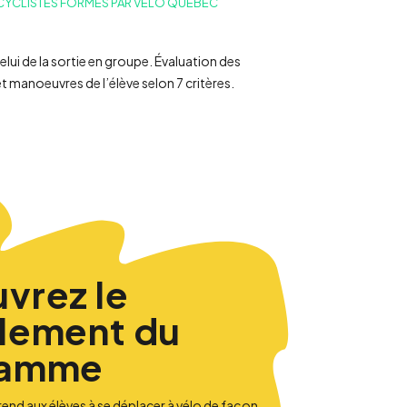
CYCLISTES FORMÉS PAR VÉLO QUÉBEC
 celui de la sortie en groupe. Évaluation des
manoeuvres de l’élève selon 7 critères.
vrez le
lement du
ramme
rend aux élèves à se déplacer à vélo de façon