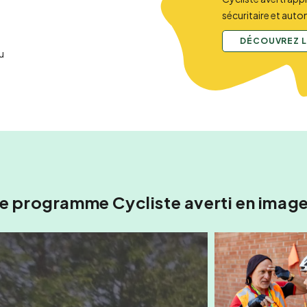
sécuritaire et aut
DÉCOUVREZ 
u
e programme Cycliste averti en imag