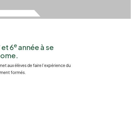
e
e
et 6
année à se
onome.
met aux élèves de faire l’expérience du
uement formés.