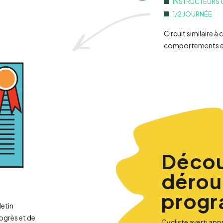
INSTRUCTEURS 
1/2 JOURNÉE
Circuit similaire à
comportements et 
Décou
dérou
prog
letin
ogrès et de
Cycliste averti app