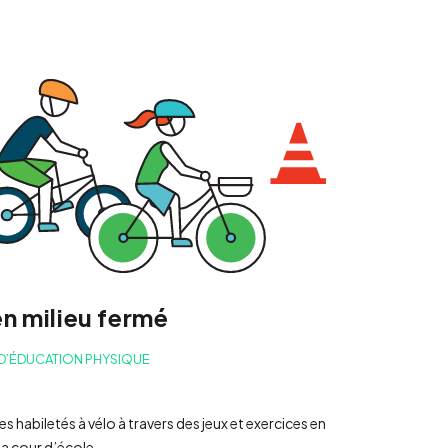
en milieu fermé
 D’ÉDUCATION PHYSIQUE
habiletés à vélo à travers des jeux et exercices en
a cour d’école.