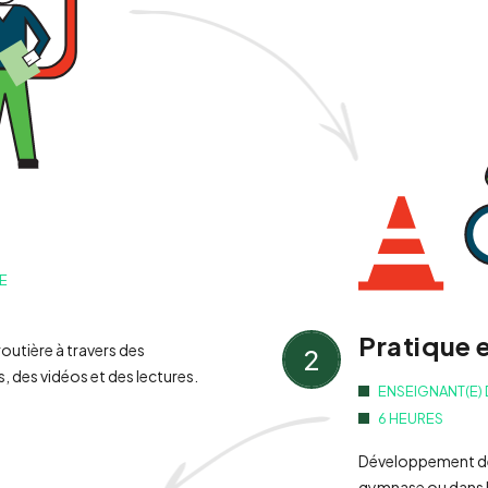
SE
Pratique 
outière à travers des
2
, des vidéos et des lectures.
ENSEIGNANT(E)
6 HEURES
Développement des 
gymnase ou dans l