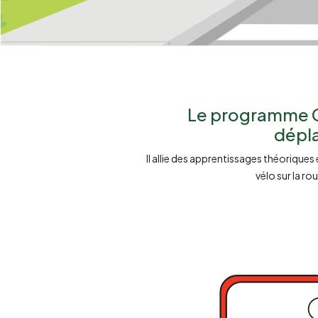
Le programme Cy
dépla
Il allie des apprentissages théoriques
vélo sur la r