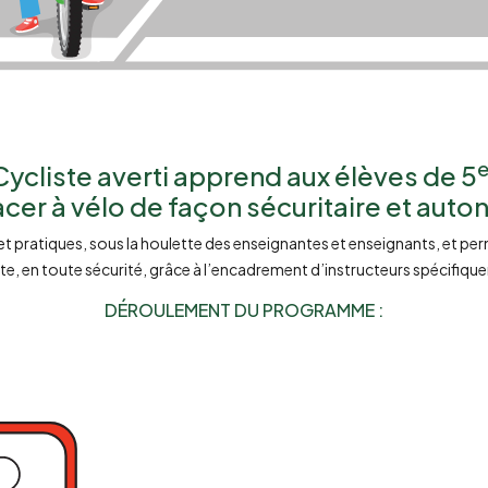
cliste averti apprend aux élèves de 5
cer à vélo de façon sécuritaire et aut
 et pratiques, sous la houlette des enseignantes et enseignants, et per
oute, en toute sécurité, grâce à l’encadrement d’instructeurs spécifiq
DÉROULEMENT DU PROGRAMME :